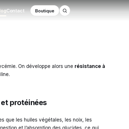
log
Contact
Boutique
lycémie. On développe alors une
résistance à
uline.
s et protéinées
es que les huiles végétales, les noix, les
gestion et l’absorption des glucides, ce qui