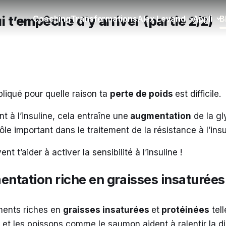
i t’empêche d’y arriver (partie 2/2)
Coaching
Transformations
Alex Levand
Appli
B
expliqué pour quelle raison ta
perte de poids
est difficile.
 à l’insuline, cela entraîne une
augmentation
de la g
ôle important dans le traitement de la résistance à l’ins
nt t’aider à activer la sensibilité à l’insuline !
mentation riche en graisses insaturée
ments riches en
graisses insaturées
et
protéinées
tell
 et les poissons comme le saumon aident à ralentir la di