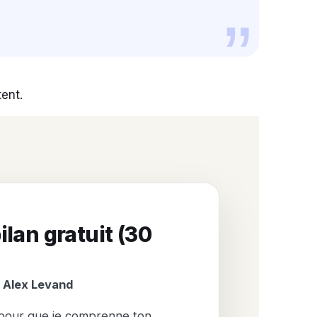
tent.
ilan gratuit (30
 Alex Levand
 pour que je comprenne ton