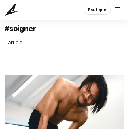
Boutique
Étiquette
#soigner
1 article