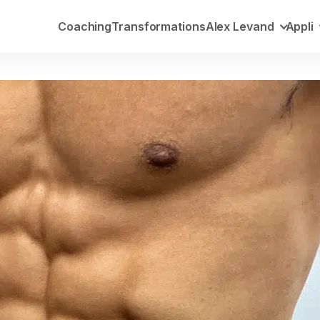
, perte de poids & nutrition
Coaching
Transformations
Alex Levand
Appli