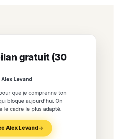
ilan gratuit (30
 Alex Levand
 pour que je comprenne ton
 qui bloque aujourd'hui. On
e le cadre le plus adapté.
ec Alex Levand