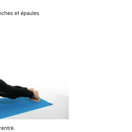
anches et épaules
rentré.