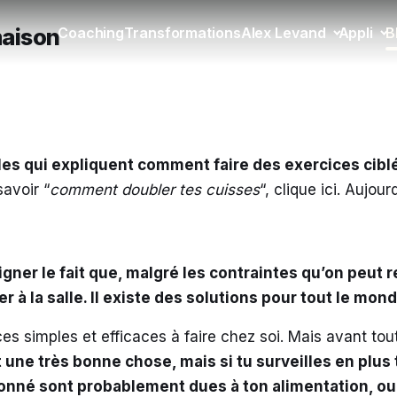
maison
Coaching
Transformations
Alex Levand
Appli
B
cles qui expliquent comment faire des exercices ciblé
savoir
“
comment doubler tes cuisses
“,
clique ici
. Aujour
uligner le fait que, malgré les contraintes qu’on peut
à la salle. Il existe des solutions pour tout le mond
s simples et efficaces à faire chez soi. Mais avant toute
st une
très
bonne chose, mais si tu surveilles en plus
onné sont probablement dues à ton alimentation, ou