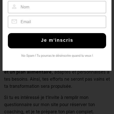
Quelle est la monodiète la plus efficace
pour perdre du poids ?
C’est celle qui n’est
pas faite par hasard.
C’est un régime qui s’inscrit dans une
stratégie
Je m'inscris
globale
, où chacun des aspects va se renforcer
mutuellement.
No Spam ! Tu pourras te désinscrire quand tu veux !
Cette monodiète est complétée par un
plan sportif
et un plan alimentaire
, adaptés et personnalisés à
tes besoins. Ainsi, tes efforts ne seront pas vains et
ta transformation sera propulsée.
Si tu es intéressé je t’invite à
remplir mon
questionnaire sur mon site pour réserver ton
coaching
, et je te prépare ton plan complet.