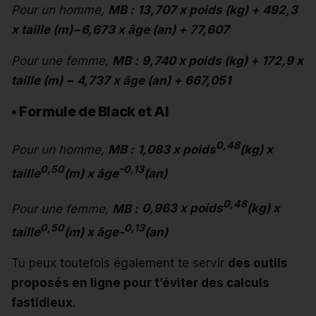
Pour un homme,
MB :
13,707 x poids (kg) + 492,3
x taille (m)−6,673 x âge (an) + 77,607
Pour une femme,
MB :
9,740 x poids (kg) + 172,9 x
taille (m) − 4,737 x âge (an) + 667,051
•
Formule de Black et Al
0,48
Pour un homme,
MB :
1,083 x poids
(kg)
x
0,50
-0,13
taille
(m) x âge
(an)
0,48
Pour une femme,
MB :
0,963 x poids
(kg) x
0,50
0,13
taille
(m) x âge-
(an)
Tu peux toutefois également te servir
des outils
proposés en ligne pour t’éviter des calculs
fastidieux
.