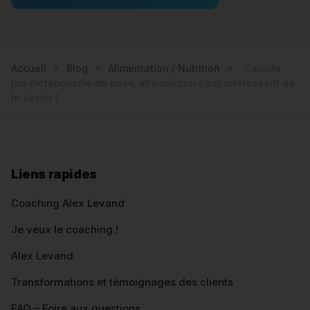
Accueil
»
Blog
»
Alimentation / Nutrition
»
Calcule
ton métabolisme de base, et pourquoi c’est intéressant de
le savoir !
Liens rapides
Coaching Alex Levand
Je veux le coaching !
Alex Levand
Transformations et témoignages des clients
FAQ – Foire aux questions