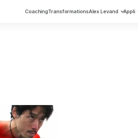
Coaching
Transformations
Alex Levand
Appli