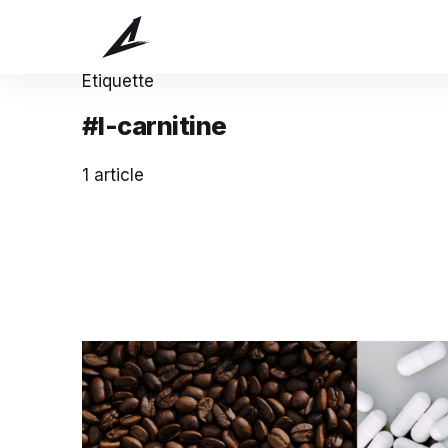
Étiquette
#l-carnitine
1 article