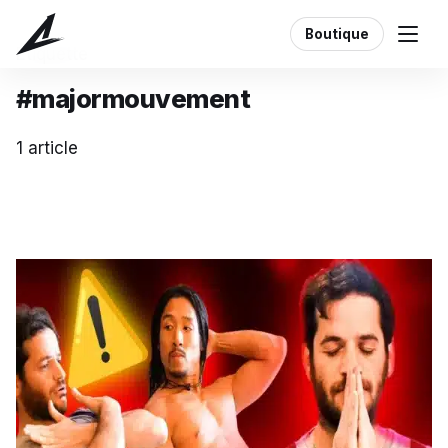
Boutique
Étiquette
#majormouvement
1 article