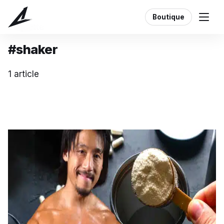
Boutique
Étiquette
#shaker
1 article