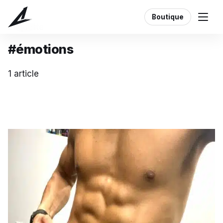
Boutique
Étiquette
#émotions
1 article