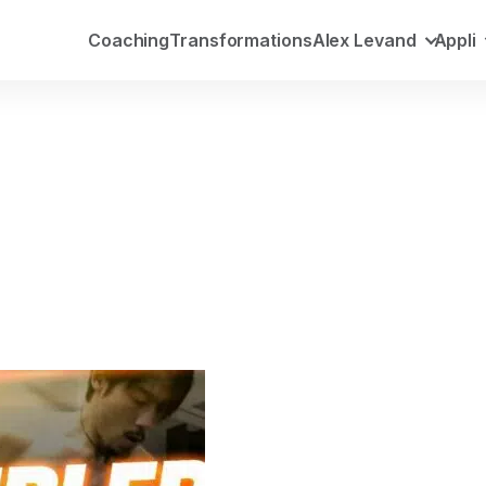
Coaching
Transformations
Alex Levand
Appli