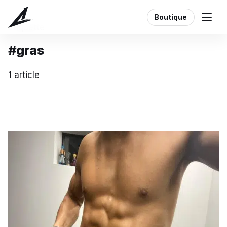
Boutique
Étiquette
#gras
1 article