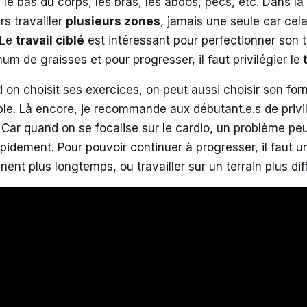
 le bas du corps, les bras, les abdos, pecs, etc. Dans la
rs travailler
plusieurs zones
, jamais une seule car cel
 Le
travail ciblé
est intéressant pour perfectionner son t
m de graisses et pour progresser, il faut privilégier le
t
on choisit ses exercices, on peut aussi choisir son form
e. Là encore, je recommande aux débutant.e.s de privilég
. Car quand on se focalise sur le cardio, un problème p
apidement. Pour pouvoir continuer à progresser, il faut u
ent plus longtemps, ou travailler sur un terrain plus diff