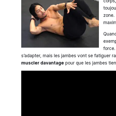
corps,
toujou
zone.
maximu
Quand 
exempl
force
s’adapter, mais les jambes vont se fatiguer r
muscler davantage
pour que les jambes tienn