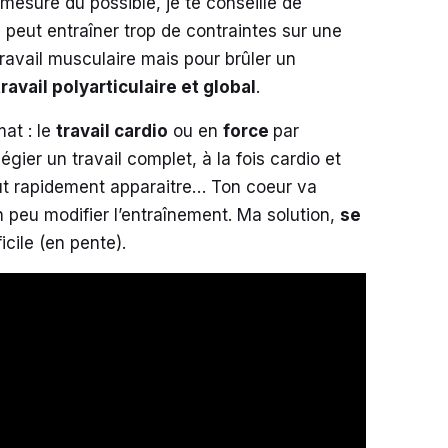
 mesure du possible, je te conseille de
a peut entraîner trop de contraintes sur une
ravail musculaire mais pour brûler un
ravail polyarticulaire et global
.
at : le
travail cardio
ou en
force
par
ier un travail complet, à la fois cardio et
eut rapidement apparaitre… Ton coeur va
n peu modifier l’entraînement. Ma solution,
se
icile (en pente).